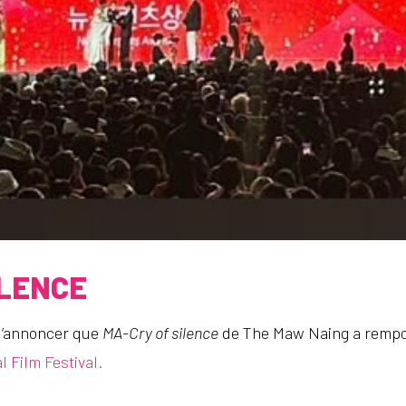
ILENCE
 d’annoncer que
MA-Cry of silence
de The Maw Naing a rempor
l Film Festival.