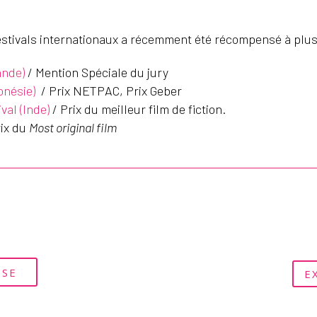
festivals internationaux a récemment été récompensé à plu
lande)
/ Mention Spéciale du jury
onésie)
/ Prix NETPAC, Prix Geber
ival (Inde)
/ Prix du meilleur film de fiction.
rix du
Most original film
SSE
E