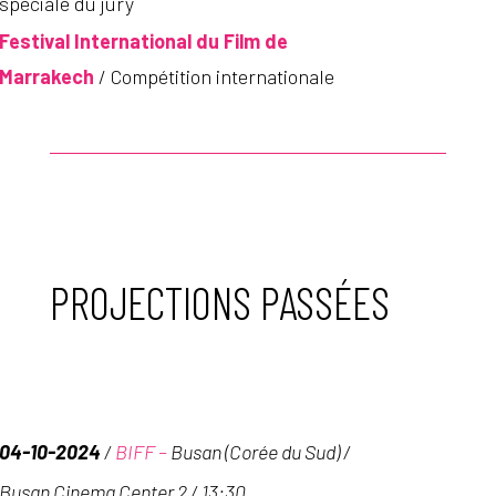
spéciale du jury
Festival International du Film de
Marrakech
/ Compétition internationale
PROJECTIONS PASSÉES
04-10-2024
/
BIFF –
Busan (Corée du Sud) /
Busan Cinema Center 2
/ 13:30