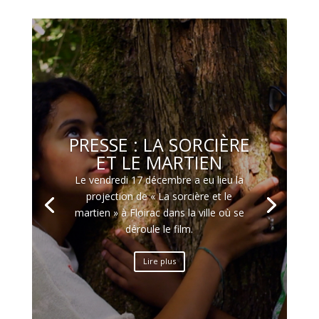
PRESSE : LA SORCIÈRE
ET LE MARTIEN
Le vendredi 17 décembre a eu lieu la
projection de « La sorcière et le
martien » à Floirac dans la ville où se
déroule le film.
Lire plus